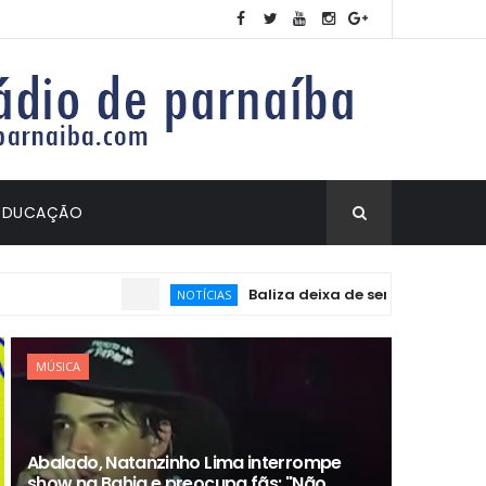
EDUCAÇÃO
Baliza deixa de ser exigida no exame prátic
NOTÍCIAS
MÚSICA
Abalado, Natanzinho Lima interrompe
show na Bahia e preocupa fãs: "Não