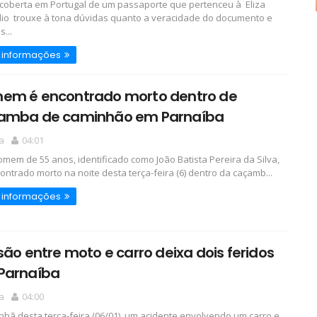
oberta em Portugal de um passaporte que pertenceu à Eliza
o trouxe à tona dúvidas quanto a veracidade do documento e
...
 informações
em é encontrado morto dentro de
amba de caminhão em Parnaíba
a
04:01
em de 55 anos, identificado como João Batista Pereira da Silva,
contrado morto na noite desta terça-feira (6) dentro da caçamb...
 informações
são entre moto e carro deixa dois feridos
Parnaíba
a
04:00
hã desta terça-feira (06/01), um acidente envolvendo um carro e