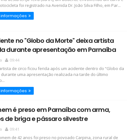
ocicleta foi registrado na Avenida Dr. João Silva Filho, em Par...
 informações
ente no "Globo da Morte" deixa artista
ida durante apresentação em Parnaíba
a
09:44
tista de circo ficou ferida após um acidente dentro do “Globo da
 durante uma apresentação realizada na tarde do último
...
 informações
em é preso em Parnaíba com arma,
s de briga e pássaro silvestre
a
09:41
em de 42 anos foi preso no povoado Carpina, zona rural de