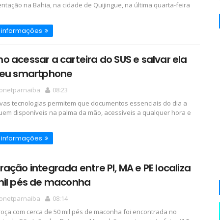
ntação na Bahia, na cidade de Quijingue, na última quarta-feira
 informações
 acessar a carteira do SUS e salvar ela
seu smartphone
ionetparnaiba
08:23
as tecnologias permitem que documentos essenciais do dia a
quem disponíveis na palma da mão, acessíveis a qualquer hora e
 informações
ação integrada entre PI, MA e PE localiza
mil pés de maconha
ionetparnaiba
08:14
ça com cerca de 50 mil pés de maconha foi encontrada no