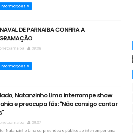
 informações
NAVAL DE PARNAIBA CONFIRA A
GRAMAÇÃO
ionetparnaiba
09:08
 informações
lado, Natanzinho Lima interrompe show
ahia e preocupa fãs: "Não consigo cantar
s"
ionetparnaiba
09:07
or Natanzinho Lima surpreendeu o público ao interromper uma