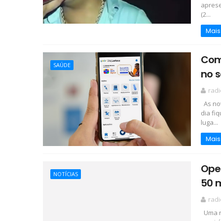
aprese
(2...
Mais
Como
SAÚDE
no 
rad
As nov
dia fi
luga...
Mais
Oper
NOTÍCIAS
50 
rad
Uma ro