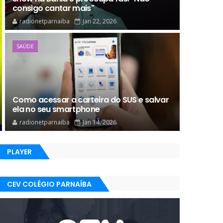
consigo cantar mais"
radionetparnaiba
Jan 22, 2026
SAÚDE
Como acessar a carteira do SUS e salvar
ela no seu smartphone
radionetparnaiba
Jan 14, 2026
PLAYER
CEV COLÉGIO PARNAÍBA