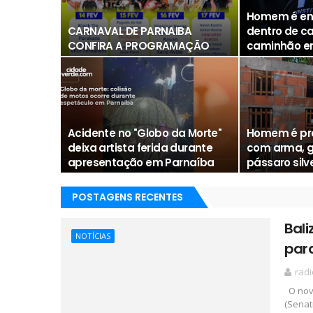
Homem é en
CARNAVAL DE PARNAIBA
dentro de 
CONFIRA A PROGRAMAÇÃO
caminhão e
radionetparnaiba
Mura
Acidente no "Globo da Morte"
Homem é pr
deixa artista ferida durante
com arma, g
apresentação em Parnaíba
pássaro silv
Mura
Mura
POSTAGENS RECENTES
Bali
NOTÍCIAS
para
rad
O novo
(Senatr