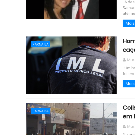
A desc
Samudi
até mes
Mais
Hom
PARNAÍBA
caç
Mur
Um hom
foi en
Mais
Coli
PARNAÍBA
em 
Mur
Na man