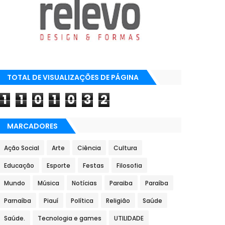
TOTAL DE VISUALIZAÇÕES DE PÁGINA
1
1
0
1
0
3
2
MARCADORES
Ação Social
Arte
Ciência
Cultura
Educação
Esporte
Festas
Filosofia
Mundo
Música
Notícias
Paraiba
Paraíba
Parnaíba
Piauí
Política
Religião
Saúde
Saúde.
Tecnologia e games
UTILIDADE