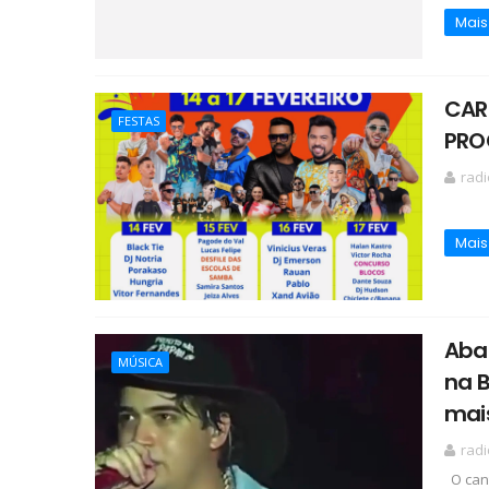
Mais
CAR
FESTAS
PRO
rad
Mais
Aba
MÚSICA
na B
mai
rad
O cant