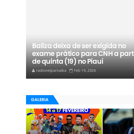
Baliza deixa de ser exigida no
exame prático para CNH a part
de quinta (19) no Piauí
radionetparnaiba
Feb 19, 2026
GALERIA