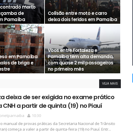
contrado morto
caçamba de
Colisão entre moto e carro
m Parnaíba
deixa dois feridos em Parnaíba
Mura
Voos entre Fortaleza e
eso em Parnaíba
Parnaíba têm alta demanda,
alos de briga e
com quase 2 mil passageiros
estre
no primeiro mês
radionetparnaiba
VEJA MAIS
za deixa de ser exigida no exame prático
 CNH a partir de quinta (19) no Piauí
ionetparnaiba
10:30
 manual de provas práticas da Secretaria Nacional de Trânsito
an) começa a valer a partir de quinta-feira (19) no Piauí. Entr...