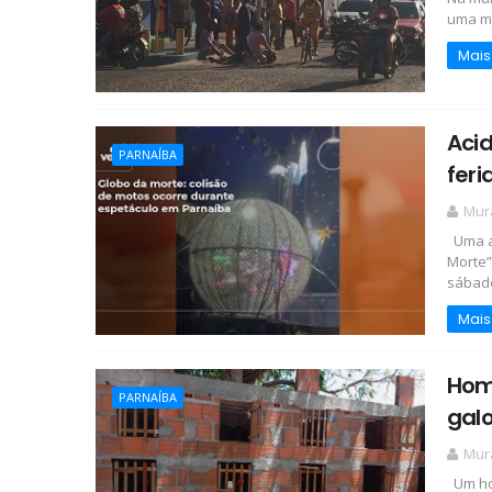
uma mot
Mais
Acid
PARNAÍBA
fer
Mur
Uma ar
Morte”
sábado
Mais
Hom
PARNAÍBA
galo
Mur
Um hom