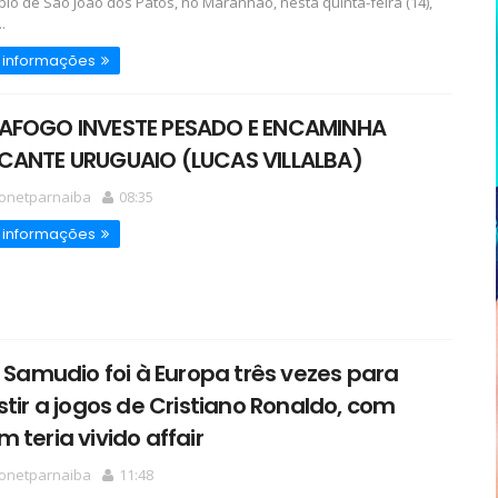
pio de São João dos Patos, no Maranhão, nesta quinta-feira (14),
.
 informações
AFOGO INVESTE PESADO E ENCAMINHA
CANTE URUGUAIO (LUCAS VILLALBA)
ionetparnaiba
08:35
 informações
a Samudio foi à Europa três vezes para
stir a jogos de Cristiano Ronaldo, com
 teria vivido affair
ionetparnaiba
11:48