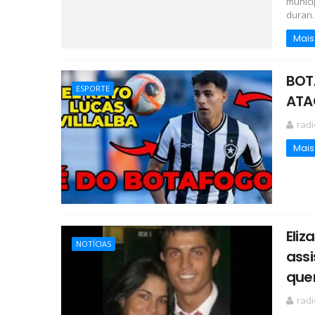
municí
duran..
Mais
BOT
ESPORTE
ATA
rad
Mais
Eliz
NOTÍCIAS
assi
quem
rad