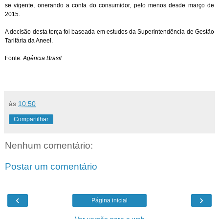
se vigente, onerando a conta do consumidor, pelo menos desde março de
2015.
A decisão desta terça foi baseada em estudos da Superintendência de Gestão
Tarifária da Aneel.
Fonte:
Agência Brasil
-
às
10:50
Compartilhar
Nenhum comentário:
Postar um comentário
‹
›
Página inicial
Ver versão para a web