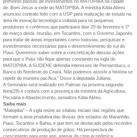
primeiros passos de investimentos no MATOPIBA na cidade
de Bom Jesus a sede do MATOPIBA. A ministra Kátia Abreu
anunciou contrato feito com a USP para realização de estudo na
área de inovação tecnológica voltada para os pequenos
produtores e confirmou que participará dias 29 de fevereiro e 1º
de março desta reunião, em Tocantins, com o Governo Japonês
para tratar de áreas importantes como rodovias, pesquisas e
investimentos necessários para o desenvolvimento do sul do
Piauí. Queremos saber sobre a concretização dessas ações
para que o Piauí não fique apenas constando na sigla do
MATOPIBA. A SUDENE defendia interesses de Pernambuco, o
Banco do Nordeste do Ceará. Não podemos assistir a história se
repetir de maneira pacífica.” Disse a deputada Juliana.
A Seminário será realizado em Palmas na próxima segunda-
feira(29) e contará com a presença da ministra da Agricultura,
Pecuária e Abastecimento, senadora Kátia Abreu.
Saiba mais
“Matopiba” – A sigla reúne as sílabas iniciais das regiões que
formam a área produtiva das divisas dos estados do Maranhão,
Piauí, Tocantins e Bahia, e que tem se destacado pelos recordes
consecutivos de produção de grãos. Há perspectiva de
crescimento para este ano, apesar da crise econômica.