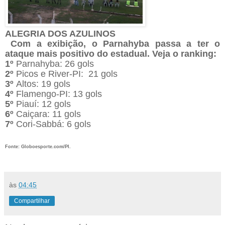
ALEGRIA DOS AZULINOS
Com a exibição, o Parnahyba passa a ter o
ataque mais positivo do estadual. Veja o ranking:
1º
Parnahyba: 26 gols
2º
Picos e River-PI: 21 gols
3º
Altos: 19 gols
4º
Flamengo-PI: 13 gols
5º
Piauí: 12 gols
6º
Caiçara: 11 gols
7º
Cori-Sabbá: 6 gols
Fonte: Globoesporte.com/PI.
às
04:45
Compartilhar