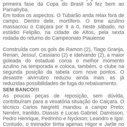
primeira fase da Copa do Brasil só fez bem ao
Parnahyba.
Em todos os aspectos. O Tubarão anda relax fora de
campo. Dentro dele, mortífero. O time azulino
massacrou o Caiçara por 9 a 0, neste sábado, no
estádio Felipão, na cidade de Altos, pela sexta
rodada do returno do Campeonato Piauiense
Construída com os gols de Ramon (2), Tiago Granja,
Renan, Jessuí, Cassiano (2) e Idelvando (2), a maior
goleada do estadual coroa o melhor momento
azulino na temporada e coloca, também, o clube na
segunda posição da tabela com nove pontos. O
desastre alvirrubro reduziu ainda mais as já
reduzidas possibilidades de fuga do rebaixamento.
SEM BANCO!!!
As poucas peças de reposição, sem dúvida,
contribuíram para a vexatória situação do Caiçara. O
técnico Carlos Negretti mandou a campo Preto;
Neném, Iranildo, Diassis e Lucas Gabriel; Damisson,
Pedro Henrique, Pedrinho e Nyckson; Leandro e Igor.
Contudo, o treinador tinha apenas Higor e Jarlle no