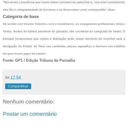
"Nós temos consciência que esses clubes precisam de patrocínio e, com esse investimento,
eles têm a obrigatoriedade de funcionar e se desenvolver como contrapartida”, disse.
Categoria de base
De acordo com Vicente Sobrinho, com o investimento, os ex-jogadores profissionais, Sima e
Toinho, lendas do futebol piauiense do passado, irão coordenar as categorias de bases. O
principal compromisso que clubes e federação terão nesse momento de incentivo será a
divulgação do Estado do Piauí nas camisetas, placas, agasalhos e banners nos estádios
em que houver jogos de futebol.
Fonte: GP1 / Edição Tribuna de Parnaíba
às
17:54
Compartilhar
Nenhum comentário:
Postar um comentário