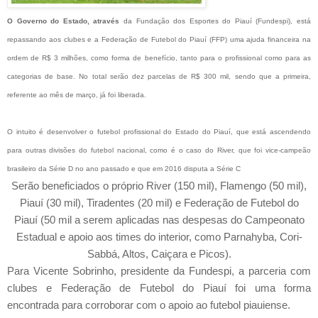
O Governo do Estado, através
da Fundação dos Esportes do Piauí (Fundespi), está
repassando aos clubes e a Federação de Futebol do Piauí (FFP) uma ajuda financeira na
ordem de R$ 3 milhões, como forma de benefício, tanto para o profissional como para as
categorias de base. No total serão dez parcelas de R$ 300 mil, sendo que a primeira,
referente ao mês de março, já foi liberada.
O intuito é desenvolver o futebol profissional do Estado do Piauí, que está ascendendo
para outras divisões do futebol nacional, como é o caso do River, que foi vice-campeão
brasileiro da Série D no ano passado e que em 2016 disputa a Série C
Serão beneficiados o próprio River (150 mil), Flamengo (50 mil),
Piauí (30 mil), Tiradentes (20 mil) e Federação de Futebol do
Piauí (50 mil a serem aplicadas nas despesas do Campeonato
Estadual e apoio aos times do interior, como Parnahyba, Cori-
Sabbá, Altos, Caiçara e Picos).
Para Vicente Sobrinho, presidente da Fundespi, a parceria com
clubes e Federação de Futebol do Piauí foi uma forma
encontrada para corroborar com o apoio ao futebol piauiense.