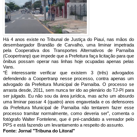
Há 4 anos existe no Tribunal de Justiça do Piauí, nas mãos do
desembargador Brandão de Carvalho, uma liminar impetrada
pela Cooperativa dos Transportes Alternativos de Parnaíba
(Coopertranp) que impede que a Prefeitura faça licitação para que
ônibus possam operar nas linhas hoje ocupadas apenas pelas
Vans.
“É interessante verificar que existem 3 (três) advogados
defendendo a Coopertranp nesse processo, contra apenas um
advogado da Prefeitura Municipal de Parnaíba. O processo se
arrasta desde, 2011, sem nunca ter ido ao plenário do TJ-PI para
ser julgado.
Eu não sou da área jurídica, mas acho um absurdo
uma liminar passar 4 (quatro) anos engavetada e os defensores
da Prefeitura Municipal de Parnaíba não tentarem fazer esse
processo tramitar normalmente, como deveria ser”, comenta o
fotógrafo Walter Fontelene, que é pré-candidato a vereador pelo
PPS e está fazendo um levantamento a respeito do assunto.
Fonte: Jornal "Tribuna do Litoral"