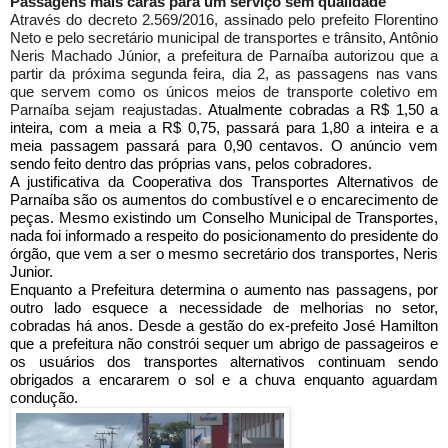
Passagens mais caras para um serviço sem qualidade
Através do decreto 2.569/2016, assinado pelo prefeito Florentino
Neto e pelo secretário municipal de transportes e trânsito, Antônio
Neris Machado Júnior, a prefeitura de Parnaíba autorizou que a
partir da próxima segunda feira, dia 2, as passagens nas vans
que servem como os únicos meios de transporte coletivo em
Parnaíba sejam reajustadas.
Atualmente cobradas a R$ 1,50 a
inteira, com a meia a R$ 0,75, passará para 1,80 a inteira e a
meia passagem passará para 0,90 centavos. O anúncio vem
sendo feito dentro das próprias vans, pelos cobradores.
A justificativa da Cooperativa dos Transportes Alternativos de
Parnaíba são os aumentos do combustível e o encarecimento de
peças. Mesmo existindo um Conselho Municipal de Transportes,
nada foi informado a respeito do posicionamento do presidente do
órgão, que vem a ser o mesmo secretário dos transportes, Neris
Junior.
Enquanto a Prefeitura determina o aumento nas passagens, por
outro lado esquece a necessidade de melhorias no setor,
cobradas há anos. Desde a gestão do ex-prefeito José Hamilton
que a prefeitura não constrói sequer um abrigo de passageiros e
os usuários dos transportes alternativos continuam sendo
obrigados a encararem o sol e a chuva enquanto aguardam
condução.