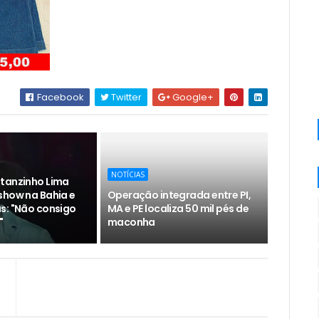
Facebook
Twitter
Google+
NOTÍCIAS
tanzinho Lima
show na Bahia e
Operação integrada entre PI,
s: "Não consigo
MA e PE localiza 50 mil pés de
"
maconha