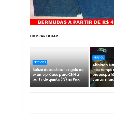
COMPARTILHAR
MÚSICA
NOTÍCIAS
Abalado, Na
Baliza deixa de ser exigida no
interrompe 
exame prático para CNH a
preocupa fã
partir de quinta (19) no Piauí
cantar mais