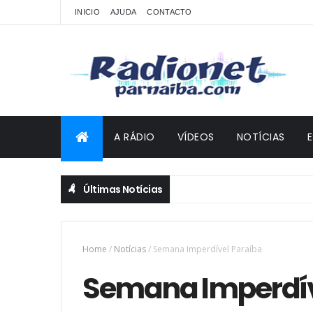
INICIO
AJUDA
CONTACTO
A RÁDIO
VÍDEOS
NOTÍCIAS
Últimas Notícias
Home
/
Notícias
/
Semana Imperdível Paraíba
Semana Imperdív