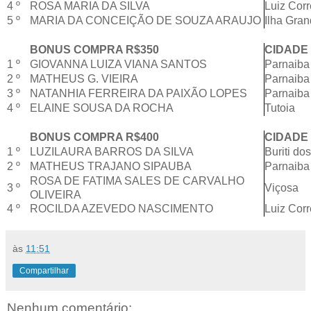
4 º
ROSA MARIA DA SILVA
Luiz Corr
5 º
MARIA DA CONCEIÇÃO DE SOUZA ARAUJO
Ilha Gra
BONUS COMPRA R$350
CIDADE
1 º
GIOVANNA LUIZA VIANA SANTOS
Parnaiba
2 º
MATHEUS G. VIEIRA
Parnaiba
3 º
NATANHIA FERREIRA DA PAIXÃO LOPES
Parnaiba
4 º
ELAINE SOUSA DA ROCHA
Tutoia
BONUS COMPRA R$400
CIDADE
1 º
LUZILAURA BARROS DA SILVA
Buriti do
2 º
MATHEUS TRAJANO SIPAUBA
Parnaiba
ROSA DE FATIMA SALES DE CARVALHO
3 º
Viçosa
OLIVEIRA
4 º
ROCILDA AZEVEDO NASCIMENTO
Luiz Corr
às
11:51
Compartilhar
Nenhum comentário: