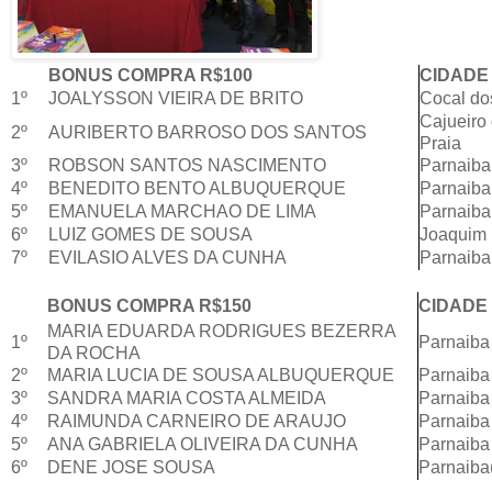
BONUS COMPRA R$100
CIDADE
1º
JOALYSSON VIEIRA DE BRITO
Cocal do
Cajueiro
2º
AURIBERTO BARROSO DOS SANTOS
Praia
3º
ROBSON SANTOS NASCIMENTO
Parnaiba
4º
BENEDITO BENTO ALBUQUERQUE
Parnaiba
5º
EMANUELA MARCHAO DE LIMA
Parnaiba
6º
LUIZ GOMES DE SOUSA
Joaquim 
7º
EVILASIO ALVES DA CUNHA
Parnaiba
BONUS COMPRA R$150
CIDADE
MARIA EDUARDA RODRIGUES BEZERRA
1º
Parnaiba
DA ROCHA
2º
MARIA LUCIA DE SOUSA ALBUQUERQUE
Parnaiba
3º
SANDRA MARIA COSTA ALMEIDA
Parnaiba
4º
RAIMUNDA CARNEIRO DE ARAUJO
Parnaiba
5º
ANA GABRIELA OLIVEIRA DA CUNHA
Parnaiba
6º
DENE JOSE SOUSA
Parnaib