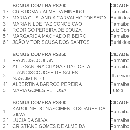
BONUS COMPRA R$200
CIDADE
1 º
CRISTIOMAR ALMEIDA MINEIRO
Parnaiba
2 º
MARIA CLISLANDIA CARVALHO FONSECA
Buriti do
3 º
MARIA NILDE PAZ CONCEICAO
Parnaiba
4 º
RODRIGO PEREIRA DE SOUZA
Luiz Corr
5 º
MARGARIDA MACHADO RIBEIRO
Parnaiba
6 º
JOÃO VITOR SOUSA DOS SANTOS
Buriti do
BONUS COMPRA R$250
CIDADE
1º
FRANCISCO JEAN
Parnaiba
2º
ALESSANDRA CHAGAS DA COSTA
Parnaiba
FRANCISCO JOSE DE SALES
3º
Ilha Gra
NASCIMENTO
4º
ALBERTINA BARROS PEREIRA
Parnaiba
5º
MARIA GOMES FEITOSA
Tutoia
BONUS COMPRA R$300
CIDADE
KAROLINE DO NASCIMENTO SOARES DA
1 º
Parnaiba
SILVA
2 º
LUCIA DA SILVA
Parnaib
3 º
CRISTIANE GOMES DE ALMEIDA
Parnaiba