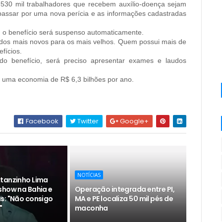
 530 mil trabalhadores que recebem auxílio-doença sejam
passar por uma nova perícia e as informações cadastradas
, o benefício será suspenso automaticamente.
dos mais novos para os mais velhos. Quem possui mais de
fícios.
o benefício, será preciso apresentar exames e laudos
r uma economia de R$ 6,3 bilhões por ano.
Facebook
Twitter
Google+
NOTÍCIAS
tanzinho Lima
show na Bahia e
Operação integrada entre PI,
s: "Não consigo
MA e PE localiza 50 mil pés de
"
maconha