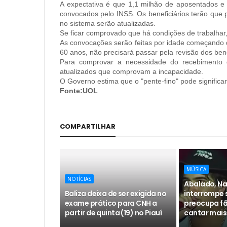
A expectativa é que 1,1 milhão de aposentados e
convocados pelo INSS. Os beneficiários terão que 
no sistema serão atualizadas.
Se ficar comprovado que há condições de trabalhar
As convocações serão feitas por idade começando 
60 anos, não precisará passar pela revisão dos bene
Para comprovar a necessidade do recebimento d
atualizados que comprovam a incapacidade.
O Governo estima que o "pente-fino" pode significa
Fonte:UOL
COMPARTILHAR
MÚSICA
NOTÍCIAS
Abalado, Na
Baliza deixa de ser exigida no
interrompe 
exame prático para CNH a
preocupa fã
partir de quinta (19) no Piauí
cantar mais