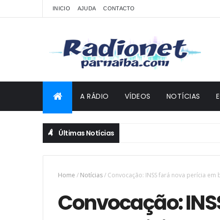
INICIO
AJUDA
CONTACTO
A RÁDIO
VÍDEOS
NOTÍCIAS
Últimas Notícias
Home
/
Notícias
/
Convocação: INSS fará nova perícia em b
Convocação: INSS