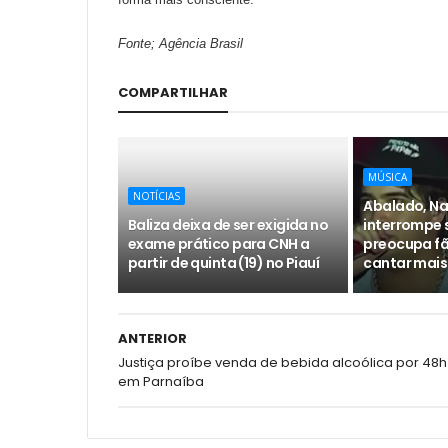
Fonte; Agência Brasil
COMPARTILHAR
MÚSICA
NOTÍCIAS
Abalado, Na
Baliza deixa de ser exigida no
interrompe 
exame prático para CNH a
preocupa fã
partir de quinta (19) no Piauí
cantar mais
ANTERIOR
Justiça proíbe venda de bebida alcoólica por 48h
em Parnaíba