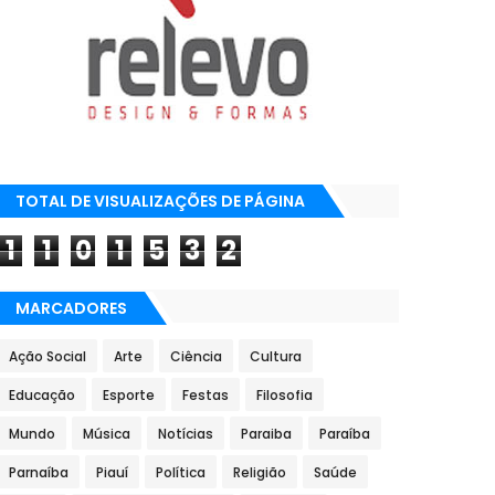
TOTAL DE VISUALIZAÇÕES DE PÁGINA
1
1
0
1
5
3
2
MARCADORES
Ação Social
Arte
Ciência
Cultura
Educação
Esporte
Festas
Filosofia
Mundo
Música
Notícias
Paraiba
Paraíba
Parnaíba
Piauí
Política
Religião
Saúde