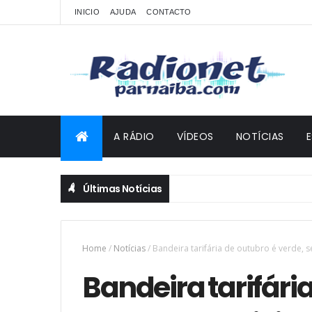
INICIO
AJUDA
CONTACTO
A RÁDIO
VÍDEOS
NOTÍCIAS
Últimas Notícias
Home
/
Notícias
/
Bandeira tarifária de outubro é verde, s
Bandeira tarifária