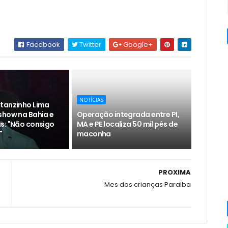
Facebook
Twitter
Google+
NOTÍCIAS
tanzinho Lima
show na Bahia e
Operação integrada entre PI,
s: "Não consigo
MA e PE localiza 50 mil pés de
"
maconha
PROXIMA
Mes das crianças Paraiba