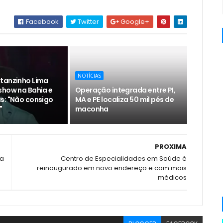
Facebook
Twitter
Google+
NOTÍCIAS
tanzinho Lima
show na Bahia e
Operação integrada entre PI,
s: "Não consigo
MA e PE localiza 50 mil pés de
"
maconha
PROXIMA
da
Centro de Especialidades em Saúde é
reinaugurado em novo endereço e com mais
médicos