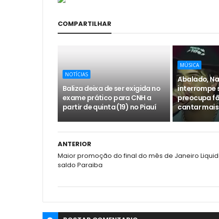
COMPARTILHAR
MÚSICA
NOTÍCIAS
Abalado, Na
Baliza deixa de ser exigida no
interrompe 
exame prático para CNH a
preocupa fã
partir de quinta (19) no Piauí
cantar mais
ANTERIOR
Maior promoção do final do mês de Janeiro Liqui
saldo Paraiba