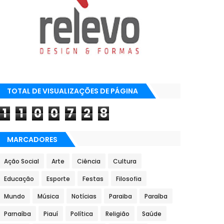
TOTAL DE VISUALIZAÇÕES DE PÁGINA
1
1
0
0
7
2
8
MARCADORES
Ação Social
Arte
Ciência
Cultura
Educação
Esporte
Festas
Filosofia
Mundo
Música
Notícias
Paraiba
Paraíba
Parnaíba
Piauí
Política
Religião
Saúde