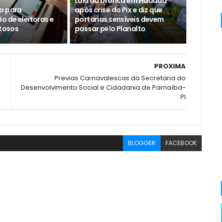
Lula dá bronca em Haddad
o para
após crise do Pix e diz que
o de eleitoras e
portarias sensíveis devem
ltosos
passar pelo Planalto
PROXIMA
Previas Carnavalescas da Secretaria do
Desenvolvimento Social e Cidadania de Parnaíba-
PI
BLOGGER
FACEBOOK