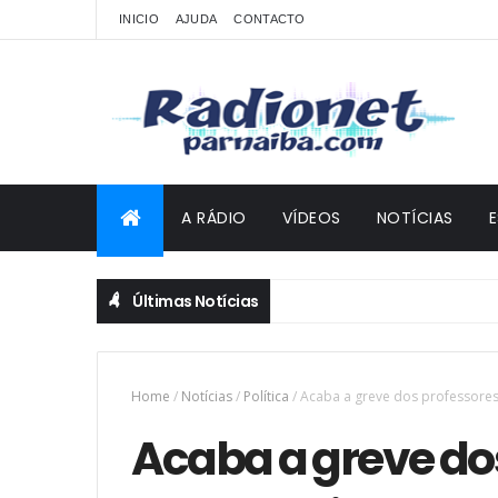
INICIO
AJUDA
CONTACTO
A RÁDIO
VÍDEOS
NOTÍCIAS
Últimas Notícias
Home
/
Notícias
/
Política
/
Acaba a greve dos professores
Acaba a greve do