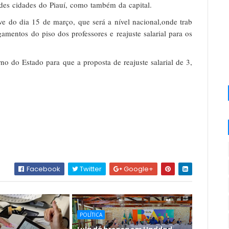
des
cidades
do
Piauí,
como
também
da
capital.
ve
do
dia
15
de
março,
que
será
a
nível
nacional,
onde
trab
gamentos
do
piso
dos
professores
e
reajuste
salarial
para
os
.
rno
do
Estado
para
que
a
proposta
de
reajuste
salarial
de
3,
Facebook
Twitter
Google+
POLÍTICA