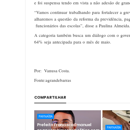
e
foi
suspensa
tendo
em
vista
a
não
adesão
de
gran
“Vamos
continuar
trabalhando
para
fortalecer
a
gre
alharemos
a
questão
da
reforma
da
previdência,
pa
funcionários
das
escolas”,
disse
a
Paulina
Almeida
A
categoria
também
busca
um
diálogo
com
o
gove
64%
seja
antecipada
para
o
mês
de
maio.
Por: Vanusa Costa.
Fonte:agrandebarras
COMPARTILHAR
PARNAÍBA
Prefeito Francisco Emanuel
PARNAÍBA