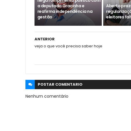
nega rompimento político com
a deputada Gracinha e
Aberto praz
reafirma independência na
regularizaçã
gestão
eleitores fa
ANTERIOR
veja o que você precisa saber hoje
POSTAR
COMENTARIO
Nenhum comentário