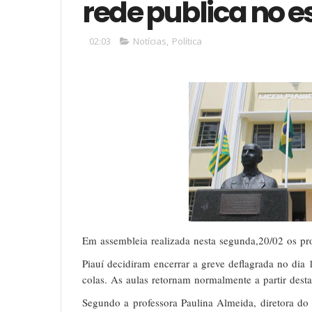
rede publica no e
02:03
Notícias
,
Política
Em
assembleia
realizada
nesta
segunda,20/02
os
pr
Piauí
decidiram
encerrar
a
greve
deflagrada
no
dia
colas.
As
aulas
retornam
normalmente
a
partir
desta
Segundo
a
professora
Paulina
Almeida,
diretora
do