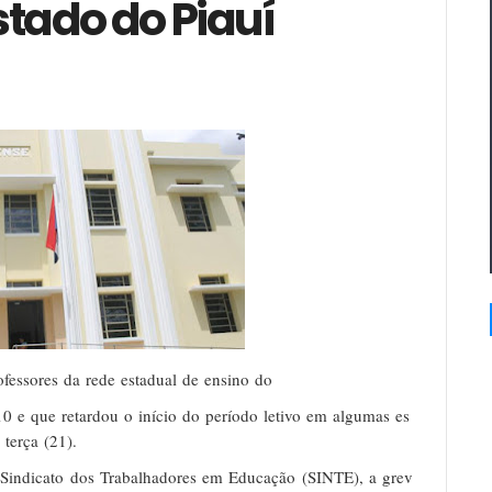
stado do Piauí
ofessores
da
rede
estadual
de
ensino
do
10
e
que
retardou
o
início
do
período
letivo
em
algumas
es
terça
(21).
Sindicato
dos
Trabalhadores
em
Educação
(SINTE),
a
grev