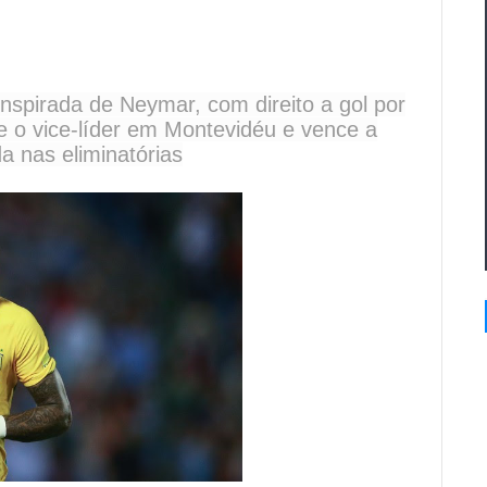
inspirada de Neymar, com direito a gol por
re o vice-líder em Montevidéu e vence a
a nas eliminatórias