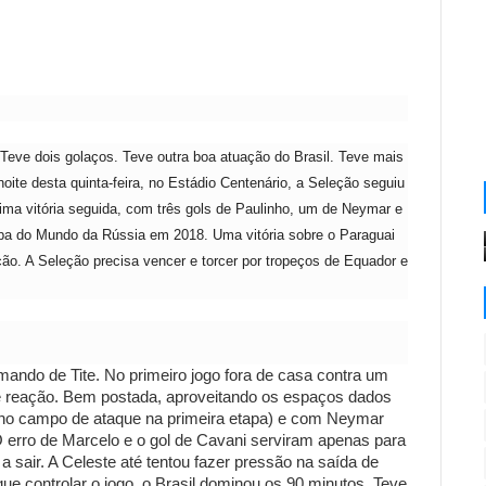
Teve dois golaços. Teve outra boa atuação do Brasil. Teve mais
oite desta quinta-feira, no Estádio Centenário, a Seleção seguiu
tima vitória seguida, com três gols de Paulinho, um de Neymar e
opa do Mundo da Rússia em 2018. Uma vitória sobre o Paraguai
ção. A Seleção precisa vencer e torcer por tropeços de Equador e
omando de Tite. No primeiro jogo fora de casa contra um
de reação. Bem postada, aproveitando os espaços dados
 no campo de ataque na primeira etapa) e com Neymar
O erro de Marcelo e o gol de Cavani serviram apenas para
sair. A Celeste até tentou fazer pressão na saída de
e controlar o jogo, o Brasil dominou os 90 minutos. Teve