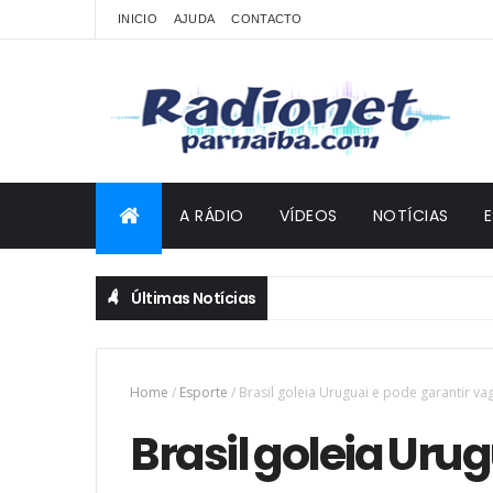
INICIO
AJUDA
CONTACTO
A RÁDIO
VÍDEOS
NOTÍCIAS
Últimas Notícias
Home
/
Esporte
/
Brasil goleia Uruguai e pode garantir va
Brasil goleia Uru