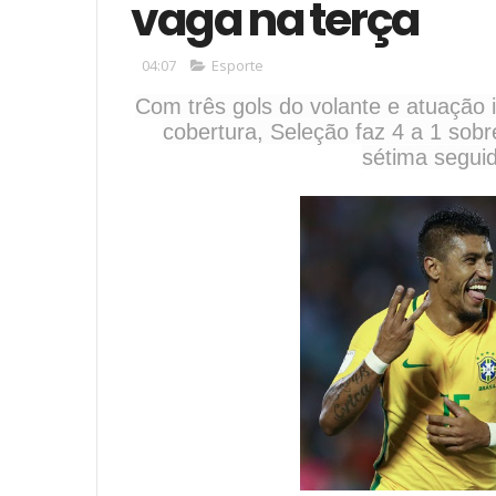
vaga na terça
04:07
Esporte
Com três gols do volante e atuação 
cobertura, Seleção faz 4 a 1 sob
sétima seguid