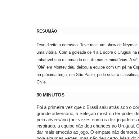
RESUMÃO
Teve direito a carrasco. Teve mais um show de Neymar. 
uma vitória. Com a goleada de 4 a 1 sobre o Uruguai na n
imbatível sob o comando de Tite nas eliminatórias. A sé
''Olé'' em Montevidéu, deixou a equipe com um pé na C
na próxima terça, em São Paulo, pode selar a classifica
Chile.
90 MINUTOS
Foi a primeira vez que o Brasil saiu atrás sob o c
grande adversário, a Seleção mostrou ter poder 
pelo adversário (por vezes com os dez jogadores
inspirado, a equipe não deu chances ao Uruguai. 
dar mais emoção ao jogo. O empate não demorou a 
bola algumas vezes, mas não deu certo. Mais do qu