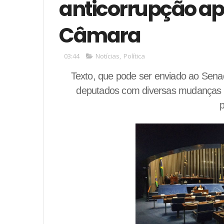
anticorrupção ap
Câmara
03:44
Notícias
,
Política
Texto, que pode ser enviado ao Senado
deputados com diversas mudanças em 
p