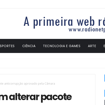
ESPORTES
CIÊNCIA
TECNOLOGIA E GAMES
ARTE
ote anticorrupção aprovado pela Câmara
 alterar pacote