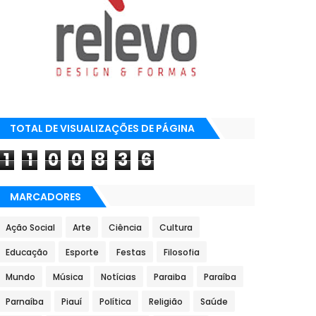
TOTAL DE VISUALIZAÇÕES DE PÁGINA
1
1
0
0
8
3
6
MARCADORES
Ação Social
Arte
Ciência
Cultura
Educação
Esporte
Festas
Filosofia
Mundo
Música
Notícias
Paraiba
Paraíba
Parnaíba
Piauí
Política
Religião
Saúde