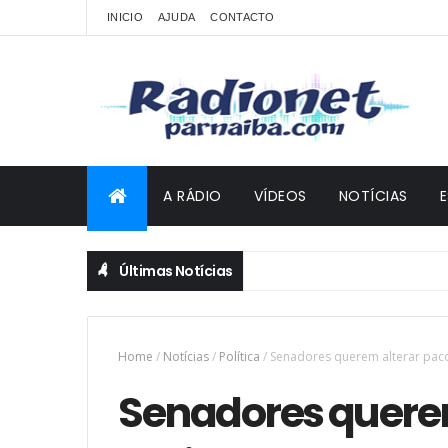
INICIO
AJUDA
CONTACTO
A RÁDIO
VÍDEOS
NOTÍCIAS
Últimas Notícias
Home
/
Notícias
/
Política
/
Senadores querem alterar pac
Senadores querem