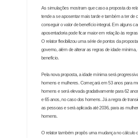
As simulações mostram que caso a proposta do relato
tende a se
aposentar mais tarde e também a ter de c
conseguir o valor de
benefício integral. Em alguns ca
aposentadoria pode ficar maior em
relação às regras
O relator flexibilizou uma série de pontos da propost
governo,
além de alterar as regras de idade mínima, 
benefício.
Pela nova proposta, a idade mínima será progressiv
homens e mulheres.
Começará em 53 anos para mu
homens e será elevada gradativamente
para 62 ano
e 65 anos, no caso dos homens. Já a regra de trans
as pessoas e será aplicada até 2036, para as mulher
homens.
O relator também propôs uma mudança no cálculo d