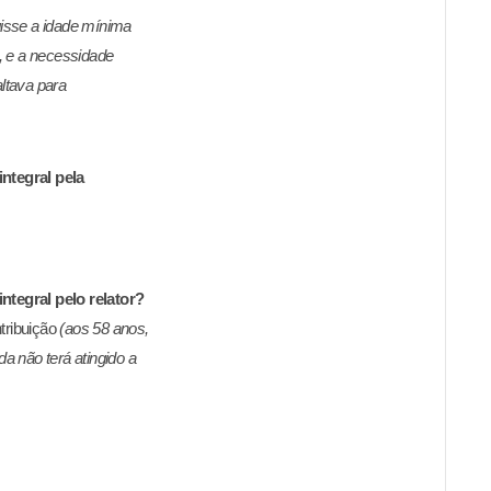
gisse a idade mínima
), e a necessidade
altava para
integral pela
.
ntegral pelo relator?
tribuição
(aos 58 anos,
da não terá atingido a