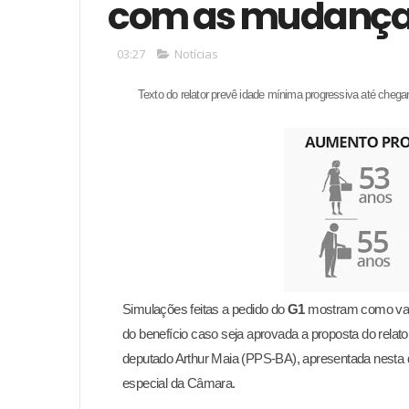
com as mudanças 
03:27
Notícias
Texto do relator prevê idade mínima progressiva até chega
Simulações feitas a pedido do
G1
mostram como vai 
do benefício
caso seja aprovada a proposta do relato
deputado Arthur Maia
(PPS-BA), apresentada nesta q
especial da Câmara.