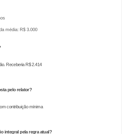
nos
enda média: R$ 3.000
?
ção. Receberia R$ 2.414
ta pelo relator?
com contribuição mínima
 integral pela regra atual?