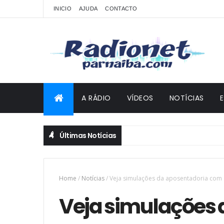
INICIO
AJUDA
CONTACTO
A RÁDIO
VÍDEOS
NOTÍCIAS
Últimas Notícias
Home
/
Notícias
/
Veja simulações da aposentadoria com a
Veja simulações 