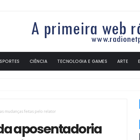
ESPORTES
CIÊNCIA
TECNOLOGIA E GAMES
ARTE
s mudanças feitas pelo relator
da aposentadoria