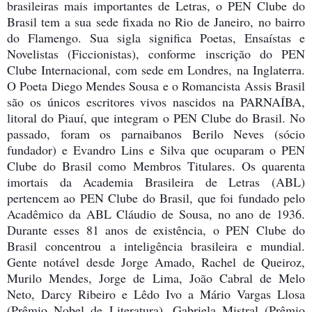
brasileiras mais importantes de Letras, o PEN Clube do
Brasil tem a sua sede fixada no Rio de Janeiro, no bairro
do Flamengo. Sua sigla significa Poetas, Ensaístas e
Novelistas (Ficcionistas), conforme inscrição do PEN
Clube Internacional, com sede em Londres, na Inglaterra.
O Poeta Diego Mendes Sousa e o Romancista Assis Brasil
são os únicos escritores vivos nascidos na PARNAÍBA,
litoral do Piauí, que integram o PEN Clube do Brasil. No
passado, foram os parnaibanos Berilo Neves (sócio
fundador) e Evandro Lins e Silva que ocuparam o PEN
Clube do Brasil como Membros Titulares. Os quarenta
imortais da Academia Brasileira de Letras (ABL)
pertencem ao PEN Clube do Brasil, que foi fundado pelo
Acadêmico da ABL Cláudio de Sousa, no ano de 1936.
Durante esses 81 anos de existência, o PEN Clube do
Brasil concentrou a inteligência brasileira e mundial.
Gente notável desde Jorge Amado, Rachel de Queiroz,
Murilo Mendes, Jorge de Lima, João Cabral de Melo
Neto, Darcy Ribeiro e Lêdo Ivo a Mário Vargas Llosa
(Prêmio Nobel de Literatura), Gabriela Mistral (Prêmio