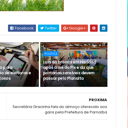
Facebook
Twitter
Google+
POLÍTICA
Lula dá bronca em Haddad
o para
após crise do Pix e diz que
o de eleitoras e
portarias sensíveis devem
ltosos
passar pelo Planalto
PROXIMA
Secretária Gracinha fala do almoço oferecido aos
garis pela Prefeitura de Parnaíba