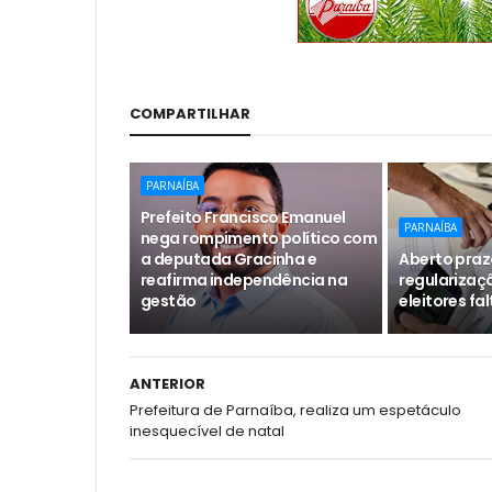
COMPARTILHAR
PARNAÍBA
Prefeito Francisco Emanuel
PARNAÍBA
nega rompimento político com
a deputada Gracinha e
Aberto praz
reafirma independência na
regularizaçã
gestão
eleitores fa
ANTERIOR
Prefeitura de Parnaíba, realiza um espetáculo
inesquecível de natal