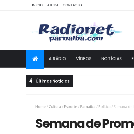
INICIO
AJUDA
CONTACTO
A RÁDIO
VÍDEOS
NOTÍCIAS
Últimas Notícias
Home
/
Cultura
/
Esporte
/
Parnaíba
/
Política
/
Semana de 
Semana de Promo