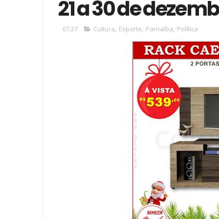
21 a 30 de dezemb
07:27
Cultura
,
Esporte
,
Parnaíba
,
Política