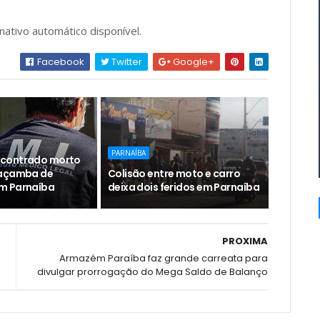
Facebook
Twitter
Google+
PARNAÍBA
contrado morto
caçamba de
Colisão entre moto e carro
m Parnaíba
deixa dois feridos em Parnaíba
PROXIMA
Armazém Paraíba faz grande carreata para
divulgar prorrogação do Mega Saldo de Balanço