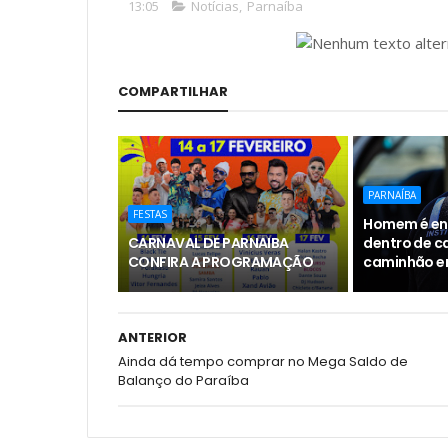
13:05
Notícias
,
Parnaíba
COMPARTILHAR
PARNAÍBA
FESTAS
Homem é en
CARNAVAL DE PARNAIBA
dentro de 
CONFIRA A PROGRAMAÇÃO
caminhão e
ANTERIOR
Ainda dá tempo comprar no Mega Saldo de
Balanço do Paraíba