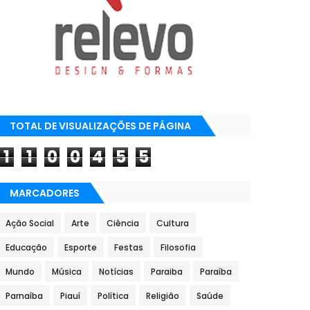
TOTAL DE VISUALIZAÇÕES DE PÁGINA
1
1
0
0
4
5
5
MARCADORES
Ação Social
Arte
Ciência
Cultura
Educação
Esporte
Festas
Filosofia
Mundo
Música
Notícias
Paraiba
Paraíba
Parnaíba
Piauí
Política
Religião
Saúde