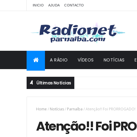
INICIO
AJUDA
CONTACTO
A RÁDIO
VÍDEOS
NOTÍCIAS
Últimas Notícias
Home
/
Notícias
/
Parnaíba
/
Atenção!! Foi PRORROGADO!
Atenção!! Foi P