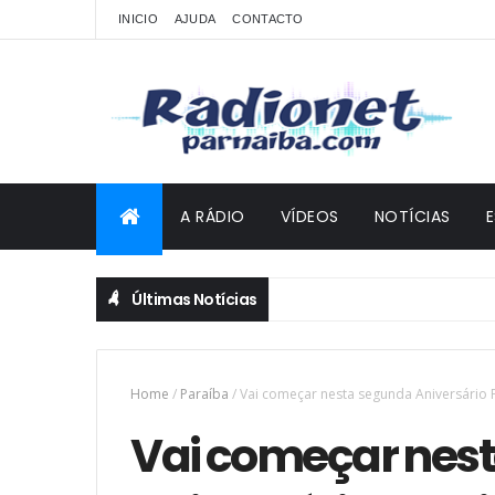
INICIO
AJUDA
CONTACTO
A RÁDIO
VÍDEOS
NOTÍCIAS
Últimas Notícias
Home
/
Paraíba
/
Vai começar nesta segunda Aniversário 
Vai começar nes