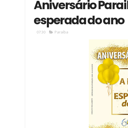
Aniversário Parai
esperada do ano
07:30
Paraíba