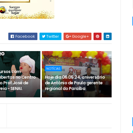
Facebook
Twitter
Google+
NOTÍCIAS
cursos com
abertas no Centro
Hoje dia 06.05.24, aniversário
 Prof.José de
de Antônio de Paula gerente
ia - SENAI.
regional do Paraíba