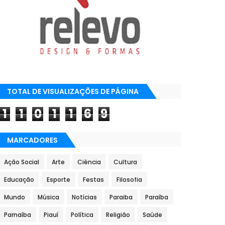
TOTAL DE VISUALIZAÇÕES DE PÁGINA
1
1
0
1
1
6
9
MARCADORES
Ação Social
Arte
Ciência
Cultura
Educação
Esporte
Festas
Filosofia
Mundo
Música
Notícias
Paraiba
Paraíba
Parnaíba
Piauí
Política
Religião
Saúde