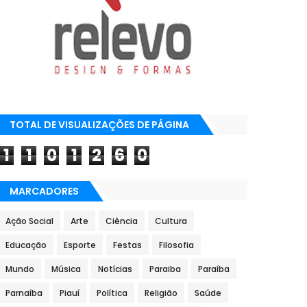
TOTAL DE VISUALIZAÇÕES DE PÁGINA
1
1
0
1
2
6
0
MARCADORES
Ação Social
Arte
Ciência
Cultura
Educação
Esporte
Festas
Filosofia
Mundo
Música
Notícias
Paraiba
Paraíba
Parnaíba
Piauí
Política
Religião
Saúde