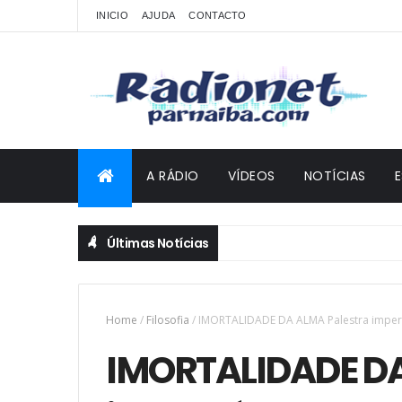
INICIO
AJUDA
CONTACTO
A RÁDIO
VÍDEOS
NOTÍCIAS
Últimas Notícias
Home
/
Filosofia
/
IMORTALIDADE DA ALMA Palestra imperd
IMORTALIDADE DA