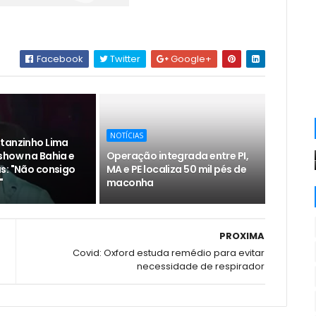
Facebook
Twitter
Google+
NOTÍCIAS
tanzinho Lima
show na Bahia e
Operação integrada entre PI,
s: "Não consigo
MA e PE localiza 50 mil pés de
"
maconha
PROXIMA
Covid: Oxford estuda remédio para evitar
necessidade de respirador