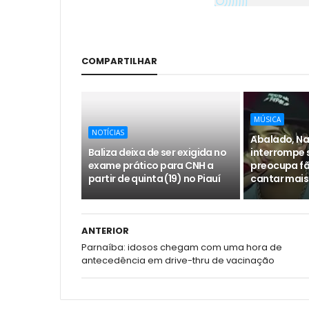
COMPARTILHAR
MÚSICA
NOTÍCIAS
Abalado, Na
Baliza deixa de ser exigida no
interrompe 
exame prático para CNH a
preocupa fã
partir de quinta (19) no Piauí
cantar mais
ANTERIOR
Parnaíba: idosos chegam com uma hora de
antecedência em drive-thru de vacinação