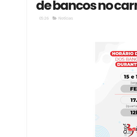
de bancos no car
05:26
Notícias