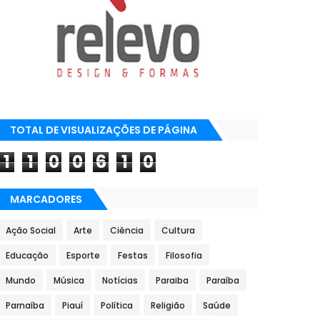
TOTAL DE VISUALIZAÇÕES DE PÁGINA
1
1
0
0
6
1
0
MARCADORES
Ação Social
Arte
Ciência
Cultura
Educação
Esporte
Festas
Filosofia
Mundo
Música
Notícias
Paraiba
Paraíba
Parnaíba
Piauí
Política
Religião
Saúde