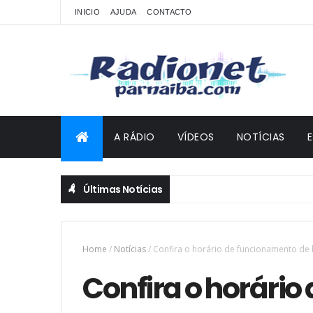
INICIO
AJUDA
CONTACTO
A RÁDIO
VÍDEOS
NOTÍCIAS
Últimas Notícias
Home
/
Notícias
/
Confira o horário de funcionamento de
Confira o horári