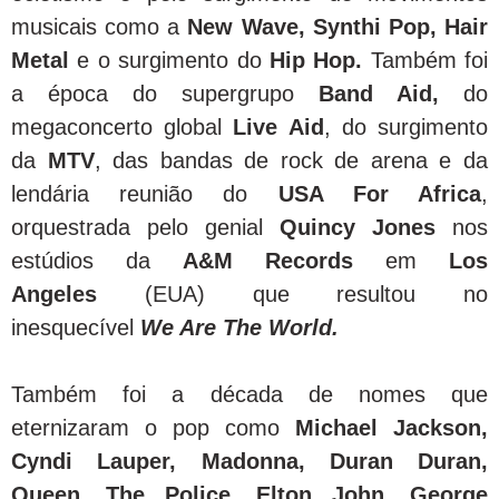
musicais como a
New Wave, Synthi Pop, Hair
Metal
e o surgimento do
Hip Hop.
Também foi
a época do supergrupo
Band Aid,
do
megaconcerto global
Live Aid
, do surgimento
da
MTV
, das bandas de rock de arena e da
lendária reunião do
USA For Africa
,
orquestrada pelo genial
Quincy Jones
nos
estúdios da
A&M Records
em
Los
Angeles
(EUA) que resultou no
inesquecível
We Are The World.
Também foi a década de nomes que
eternizaram o pop como
Michael Jackson,
Cyndi Lauper, Madonna, Duran Duran,
Queen, The Police, Elton John, George