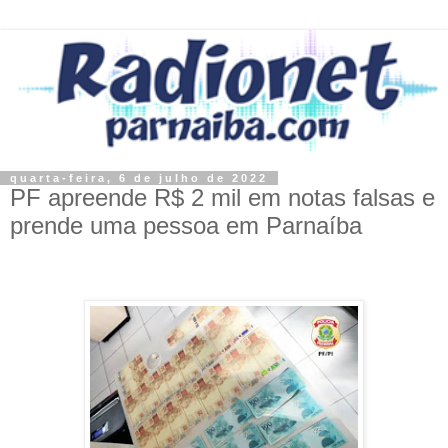
quarta-feira, 6 de julho de 2022
PF apreende R$ 2 mil em notas falsas e
prende uma pessoa em Parnaíba