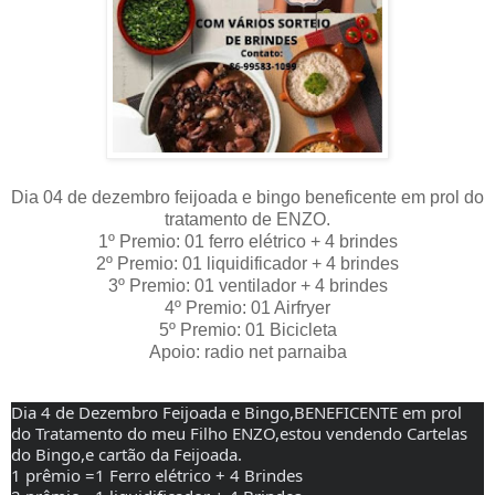
Dia 04 de dezembro feijoada e bingo beneficente em prol do
tratamento de ENZO.
1º Premio: 01 ferro elétrico + 4 brindes
2º Premio: 01 liquidificador + 4 brindes
3º Premio: 01 ventilador + 4 brindes
4º Premio: 01 Airfryer
5º Premio: 01 Bicicleta
Apoio: radio net parnaiba
Dia 4 de Dezembro Feijoada e Bingo,BENEFICENTE em prol 
do Tratamento do meu Filho ENZO,estou vendendo Cartelas 
do Bingo,e cartão da Feijoada.
1 prêmio =1 Ferro 
elétrico + 4 Brindes