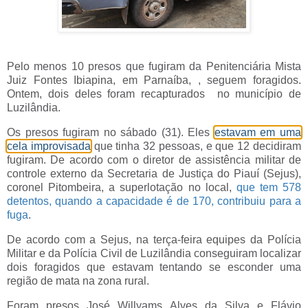
Pelo menos 10 presos que fugiram da Penitenciária Mista
Juiz Fontes Ibiapina, em Parnaíba, , seguem foragidos.
Ontem, dois deles foram recapturados no município de
Luzilândia.
Os presos fugiram no sábado (31). Eles
estavam em uma
cela improvisada
que tinha 32 pessoas, e que 12 decidiram
fugiram. De acordo com o diretor de assistência militar de
controle externo da Secretaria de Justiça do Piauí (Sejus),
coronel Pitombeira, a superlotação no local,
que tem 578
detentos, quando a capacidade é de 170, contribuiu para a
fuga
.
De acordo com a Sejus, na terça-feira equipes da Polícia
Militar e da Polícia Civil de Luzilândia conseguiram localizar
dois foragidos que estavam tentando se esconder uma
região de mata na zona rural.
Foram presos José Willyams Alves da Silva e Flávio