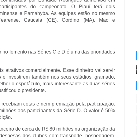
ticipantes do campeonato. O Piauí terá dois
luminense e Parnahyba. As equipes estão no mesmo
 Cearense, Caucaia (CE), Cordino (MA), Mac e
o no fomento nas Séries C e D é uma das prioridades
s atrativos comercialmente. Esse dinheiro vai servir
s e investirem também nos seus estádios, gramado,
elhor o espetáculo, mais interessante as duas séries
stificou o presidente.
 recebiam cotas e nem premiação pela participação.
 milhões aos participantes da Série D. O valor é 50%
dição.
nanceiro de cerca de R$ 80 milhões na organização da
 despesas dos clubes com transporte, hospedagem,