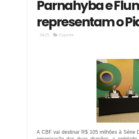
Parnahyba e Flu
representam o Pi
04:25
Esporte
A CBF vai destinar R$ 105 milhões à Série 
organização das duas divisões, a entida