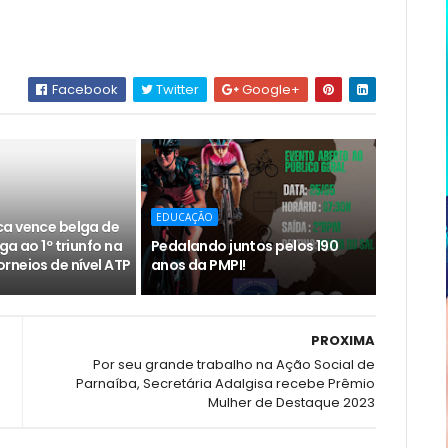
Facebook
Twitter
Google+
EDUCAÇÃO
a vence belga de
ga ao 1º triunfo na
Pedalando juntos pelos 190
rneios de nível ATP
anos da PMPI!
PROXIMA
Por seu grande trabalho na Ação Social de
Parnaíba, Secretária Adalgisa recebe Prêmio
Mulher de Destaque 2023