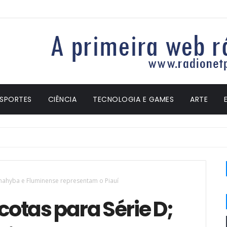
ESPORTES
CIÊNCIA
TECNOLOGIA E GAMES
ARTE
rnahyba e Fluminense representam o Piauí
otas para Série D;