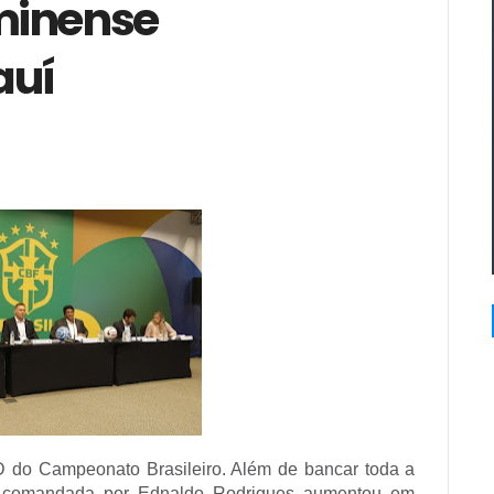
minense
auí
D do Campeonato Brasileiro. Além de bancar toda a
de comandada por Ednaldo Rodrigues aumentou em