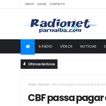
INICIO
AJUDA
CONTACTO
A RÁDIO
VÍDEOS
NOTÍCIAS
Últimas Notícias
Home
/
Esporte
/
CBF passa pagar cotas para Série D; Pa
CBF passa pagar c