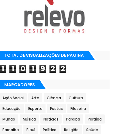
TOTAL DE VISUALIZAÇÕES DE PÁGINA
1
1
0
1
9
2
2
MARCADORES
Ação Social
Arte
Ciência
Cultura
Educação
Esporte
Festas
Filosofia
Mundo
Música
Notícias
Paraiba
Paraíba
Parnaíba
Piauí
Política
Religião
Saúde