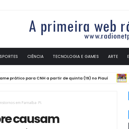
ESPORTES
CIÊNCIA
TECNOLOGIA E GAMES
ARTE
 prático para CNH a partir de quinta (19) no Piauí
FES
nstornos em Parnaíba- PI.
obre causam