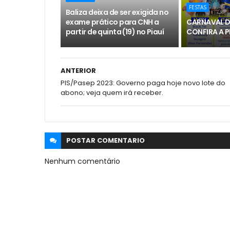
FESTAS
Baliza deixa de ser exigida no
exame prático para CNH a
CARNAVAL D
partir de quinta (19) no Piauí
CONFIRA A
ANTERIOR
PIS/Pasep 2023: Governo paga hoje novo lote do
abono; veja quem irá receber.
POSTAR
COMENTARIO
Nenhum comentário