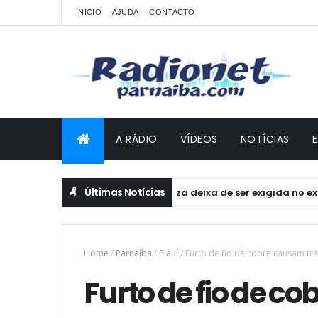
INICIO
AJUDA
CONTACTO
A RÁDIO
VÍDEOS
NOTÍCIAS
Últimas Notícias
Baliza deixa de ser exigida no exame
NOTÍCIAS
Home
/
Parnaíba
/
Piauí
/
Furto de fio de cobre causam tra
Furto de fio de c