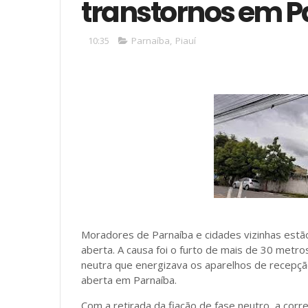
transtornos em P
10:35
Parnaíba
,
Piauí
Moradores de Parnaíba e cidades vizinhas estão
aberta. A causa foi o furto de mais de 30 metr
neutra que energizava os aparelhos de recepção
aberta em Parnaíba.
Com a retirada da fiação de fase neutro, a cor