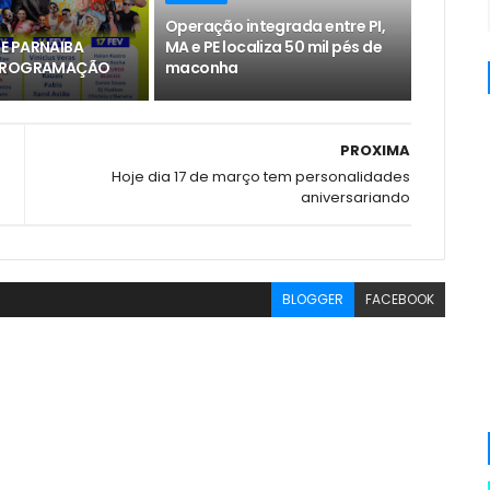
Operação integrada entre PI,
E PARNAIBA
MA e PE localiza 50 mil pés de
 PROGRAMAÇÃO
maconha
PROXIMA
Hoje dia 17 de março tem personalidades
aniversariando
BLOGGER
FACEBOOK