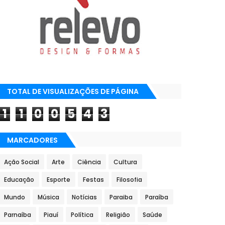
TOTAL DE VISUALIZAÇÕES DE PÁGINA
1
1
0
0
5
4
3
MARCADORES
Ação Social
Arte
Ciência
Cultura
Educação
Esporte
Festas
Filosofia
Mundo
Música
Notícias
Paraiba
Paraíba
Parnaíba
Piauí
Política
Religião
Saúde