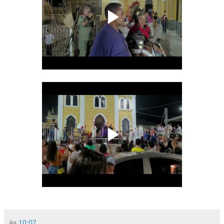
às
10:07