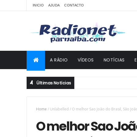
INICIO
AJUDA
CONTACTO
A RÁDIO
VÍDEOS
NOTÍCIAS
Últimas Notícias
Home
/
Unlabelled
/
O melhor Sao João do Brasil, São João
O melhor Sao João