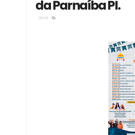
da Parnaíba PI.
09:39