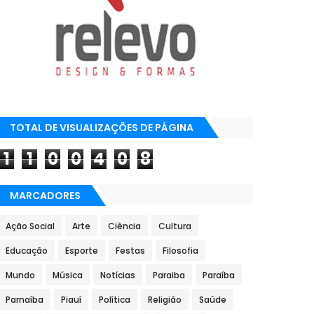
TOTAL DE VISUALIZAÇÕES DE PÁGINA
1
1
0
0
4
0
8
MARCADORES
Ação Social
Arte
Ciência
Cultura
Educação
Esporte
Festas
Filosofia
Mundo
Música
Notícias
Paraiba
Paraíba
Parnaíba
Piauí
Política
Religião
Saúde