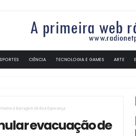
ESPORTES
CIÊNCIA
TECNOLOGIA E GAMES
ARTE
conha
próxima à Barragem de Boa Esperança
mular evacuação de