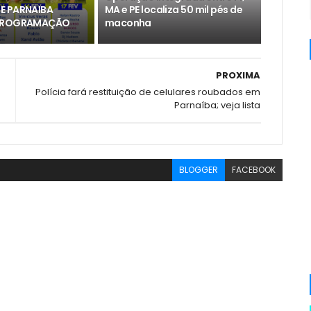
E PARNAIBA
MA e PE localiza 50 mil pés de
 PROGRAMAÇÃO
maconha
PROXIMA
Polícia fará restituição de celulares roubados em
Parnaíba; veja lista
BLOGGER
FACEBOOK