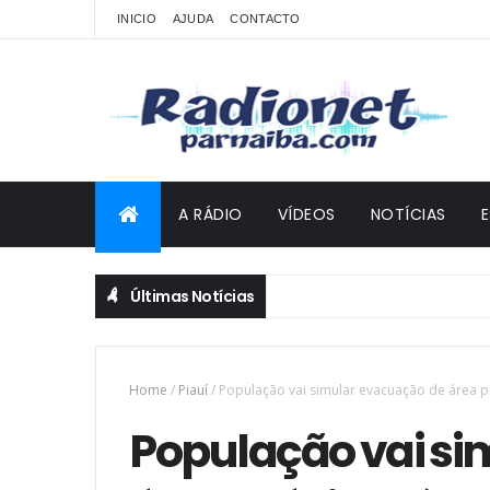
INICIO
AJUDA
CONTACTO
A RÁDIO
VÍDEOS
NOTÍCIAS
Últimas Notícias
Operação integrada entre PI, MA e PE localiza 50 mil pés de ma
Home
/
Piauí
/
População vai simular evacuação de área 
População vai si