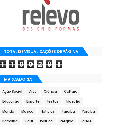
TOTAL DE VISUALIZAÇÕES DE PÁGINA
1
1
0
0
2
9
1
MARCADORES
Ação Social
Arte
Ciência
Cultura
Educação
Esporte
Festas
Filosofia
Mundo
Música
Notícias
Paraiba
Paraíba
Parnaíba
Piauí
Política
Religião
Saúde