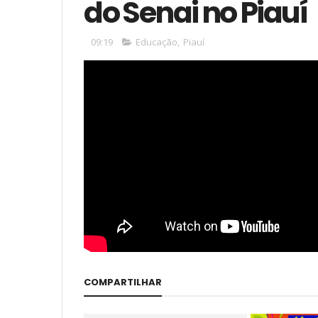
do Senai no Piauí
09:19
Educação
,
Piauí
COMPARTILHAR