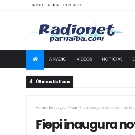
INICIO
AJUDA
CONTACTO
A RÁDIO
VÍDEOS
NOTÍCIAS
Últimas Notícias
Home
/
Educação
/
Piauí
/
Fiepi inaugura nova sede da Esc
Fiepi inaugura no