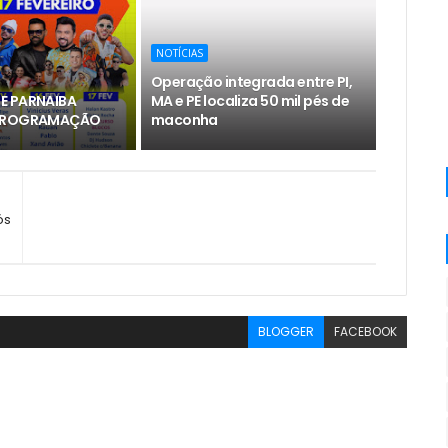
NOTÍCIAS
Operação integrada entre PI,
E PARNAIBA
MA e PE localiza 50 mil pés de
 PROGRAMAÇÃO
maconha
ós
BLOGGER
FACEBOOK