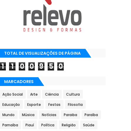
TOTAL DE VISUALIZAÇÕES DE PÁGINA
1
1
0
0
9
5
0
MARCADORES
Ação Social
Arte
Ciência
Cultura
Educação
Esporte
Festas
Filosofia
Mundo
Música
Notícias
Paraiba
Paraíba
Parnaíba
Piauí
Política
Religião
Saúde