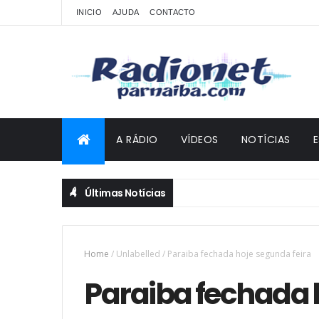
INICIO
AJUDA
CONTACTO
A RÁDIO
VÍDEOS
NOTÍCIAS
Últimas Notícias
Home
/
Unlabelled
/
Paraiba fechada hoje segunda feira
Paraiba fechada 