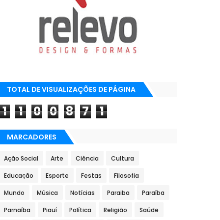
TOTAL DE VISUALIZAÇÕES DE PÁGINA
1
1
0
0
8
7
1
MARCADORES
Ação Social
Arte
Ciência
Cultura
Educação
Esporte
Festas
Filosofia
Mundo
Música
Notícias
Paraiba
Paraíba
Parnaíba
Piauí
Política
Religião
Saúde