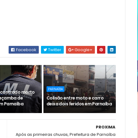
Facebook
Twitter
Google+
PARNAÍBA
contrado morto
caçamba de
Colisão entre moto e carro
m Parnaíba
deixa dois feridos em Parnaíba
PROXIMA
Após as primeiras chuvas, Prefeitura de Parnaíba