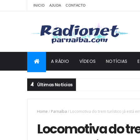
INICIO
AJUDA
CONTACTO
A RÁDIO
VÍDEOS
NOTÍCIAS
Últimas Notícias
Home
/
Parnaíba
/
Locomotiva do trem turístico já está e
Locomotiva do tre