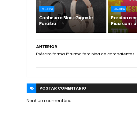
PARAIBA
PARAIBA
Continua a Black Gigante
Paraíba nes
Paraíba
Piaui com lo
ANTERIOR
Exército forma 1ª turma feminina de combatentes
POSTAR
COMENTARIO
Nenhum comentário