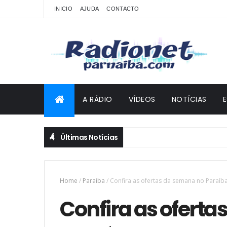
INICIO
AJUDA
CONTACTO
A RÁDIO
VÍDEOS
NOTÍCIAS
Últimas Notícias
Home
/
Paraiba
/
Confira as ofertas da semana no Paraíba
Confira as ofert