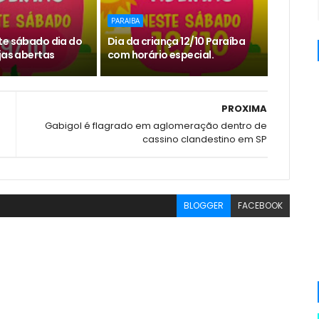
PARAIBA
te sábado dia do
Dia da criança 12/10 Paraíba
jas abertas
com horário especial.
PROXIMA
Gabigol é flagrado em aglomeração dentro de
cassino clandestino em SP
BLOGGER
FACEBOOK