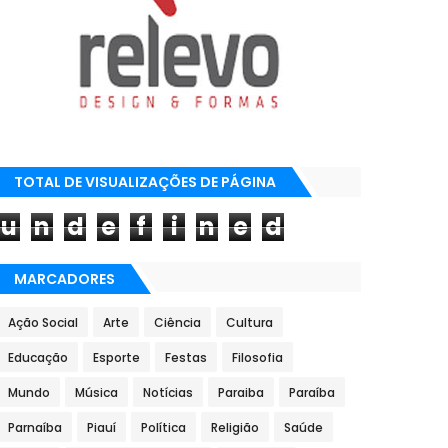
TOTAL DE VISUALIZAÇÕES DE PÁGINA
u
n
d
e
f
i
n
e
d
MARCADORES
Ação Social
Arte
Ciência
Cultura
Educação
Esporte
Festas
Filosofia
Mundo
Música
Notícias
Paraiba
Paraíba
Parnaíba
Piauí
Política
Religião
Saúde