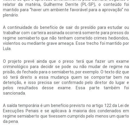
relator da matéria, Guilherme Derrite (PL-SP), o conteúdo foi
mantido para “haver um ambiente favorável para a aprovação” no
plenário.
A continuidade do benefício de sair do presídio para estudar ou
trabalhar com carteira assinada ocorrerá somente para presos do
regime semiaberto que não tenham cometido crimes hediondos,
violentos ou mediante grave ameaça. Esse trecho foi mantido por
Lula.
O projeto prevê ainda que o preso terá que fazer um exame
criminológico para decidir se pode ou não mudar de regime na
prisão, do fechado para o semiaberto, por exemplo. O texto diz que
só terá direito a essa mudança quem se comportar bem na
detenção, e isso precisa ser confirmado pelo diretor do lugar e
pelos resultados desse exame. Essa parte também foi
sancionada.
A saída temporária é um benefício previsto no artigo 122 da Lei de
Execuções Penais e se aplicava à maioria dos condenados em
regime semiaberto que tivessem cumprido pelo menos um quarto
da pena.