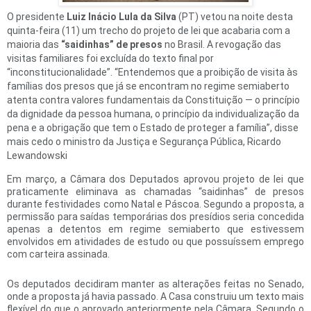
O presidente
Luiz Inácio Lula da Silva
(PT) vetou na noite desta
quinta-feira (11) um trecho do projeto de lei que acabaria com a
maioria das
“saidinhas” de presos
no Brasil. A revogação das
visitas familiares foi excluída do texto final por
“inconstitucionalidade”. “Entendemos que a proibição de visita às
famílias dos presos que já se encontram no regime semiaberto
atenta contra valores fundamentais da Constituição — o princípio
da dignidade da pessoa humana, o princípio da individualização da
pena e a obrigação que tem o Estado de proteger a família”, disse
mais cedo o ministro da Justiça e Segurança Pública, Ricardo
Lewandowski
Em março, a Câmara dos Deputados aprovou projeto de lei que
praticamente eliminava as chamadas “saidinhas” de presos
durante festividades como Natal e Páscoa. Segundo a proposta, a
permissão para saídas temporárias dos presídios seria concedida
apenas a detentos em regime semiaberto que estivessem
envolvidos em atividades de estudo ou que possuíssem emprego
com carteira assinada.
Os deputados decidiram manter as alterações feitas no Senado,
onde a proposta já havia passado. A Casa construiu um texto mais
flexível do que o aprovado anteriormente pela Câmara. Segundo o